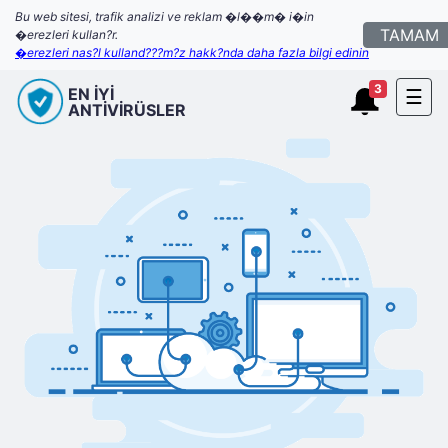
Bu web sitesi, trafik analizi ve reklam �l��m� i�in
TAMAM
�erezleri kullan?r.
�erezleri nas?l kulland???m?z hakk?nda daha fazla bilgi edinin
3
EN İYİ
☰
ANTİVİRÜSLER